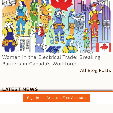
Women in the Electrical Trade: Breaking
Barriers in Canada’s Workforce
All Blog Posts
LATEST NEWS
Sign In
Create a Free Account
Ontario
IBEW 586
IBEW
Petition for a Fair Wage Policy for the City of